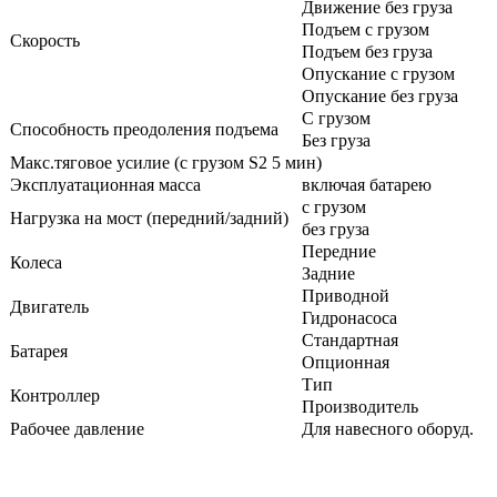
Движение без груза
Подъем с грузом
Скорость
Подъем без груза
Опускание с грузом
Опускание без груза
С грузом
Способность преодоления подъема
Без груза
Макс.тяговое усилие (с грузом S2 5 мин)
Эксплуатационная масса
включая батарею
с грузом
Нагрузка на мост (передний/задний)
без груза
Передние
Колеса
Задние
Приводной
Двигатель
Гидронасоса
Стандартная
Батарея
Опционная
Тип
Контроллер
Производитель
Рабочее давление
Для навесного оборуд.